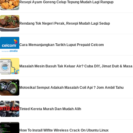
Resepi Ayam Goreng Celup Tepung Mudah Lagi Rangup
Rendang Tok Negeri Perak, Resepi Mudah Lagi Sedap
Cara Memanjangkan Tarikh Luput Prepaid Celcom
Masalah Mesin Basuh Tak Keluar Air? Cuba DIY, Jimat Duit & Masa
Motosikal Semput Adakah Masalah Coil Api ? Jom Ambil Tahu
Tinted Kereta Murah Dan Mudah Alih
How To Install Wifite Wireless Crack On Ubuntu Linux