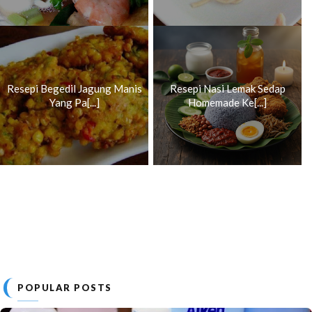
Resepi Begedil Jagung Manis
Resepi Nasi Lemak Sedap
Yang Pa[...]
Homemade Ke[...]
POPULAR POSTS