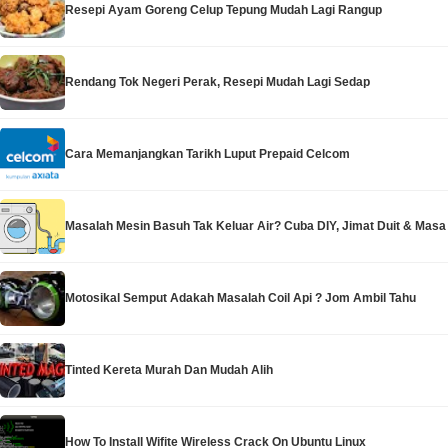
Resepi Ayam Goreng Celup Tepung Mudah Lagi Rangup
Rendang Tok Negeri Perak, Resepi Mudah Lagi Sedap
Cara Memanjangkan Tarikh Luput Prepaid Celcom
Masalah Mesin Basuh Tak Keluar Air? Cuba DIY, Jimat Duit & Masa
Motosikal Semput Adakah Masalah Coil Api ? Jom Ambil Tahu
Tinted Kereta Murah Dan Mudah Alih
How To Install Wifite Wireless Crack On Ubuntu Linux