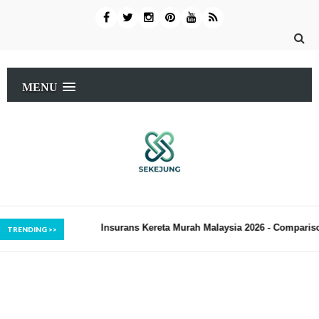
MENU
surans Kereta Murah Malaysia 2026 - Comparison dan Tips
Rese