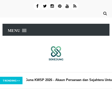
MENU
026 - Akaun Persaraan dan Sejahtera Untuk Beli Rumah
Insur