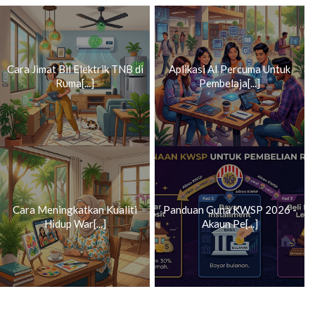
Cara Jimat Bil Elektrik TNB di
Aplikasi AI Percuma Untuk
Ruma[...]
Pembelaja[...]
Cara Meningkatkan Kualiti
Panduan Guna KWSP 2026 -
Hidup War[...]
Akaun Pe[...]