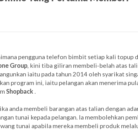
aimana pengguna telefon bimbit setiap kali topup 
one Group
, kini tiba giliran membeli-belah atas tal
angunkan iaitu pada tahun 2014 oleh syarikat sing
 akan program ini, iaitu pelangan akan menerima pu
ram
Shopback
.
tika anda membeli barangan atas talian dengan ada
ngan tunai kepada pelangan. Ia membolehkan pem
 wang tunai apabila mereka membeli produk melal