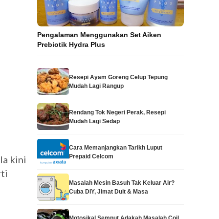
Pengalaman Menggunakan Set Aiken
Prebiotik Hydra Plus
Resepi Ayam Goreng Celup Tepung
Mudah Lagi Rangup
Rendang Tok Negeri Perak, Resepi
Mudah Lagi Sedap
Cara Memanjangkan Tarikh Luput
Prepaid Celcom
a kini
ti
Masalah Mesin Basuh Tak Keluar Air?
Cuba DIY, Jimat Duit & Masa
Motosikal Semput Adakah Masalah Coil