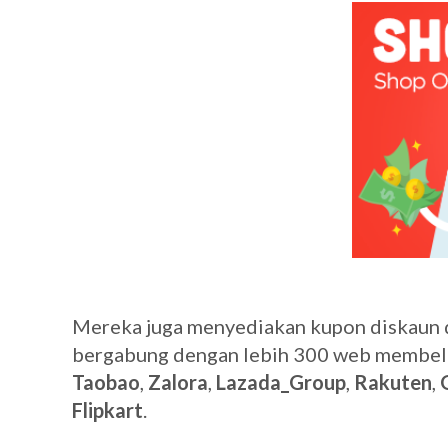
Mereka juga menyediakan kupon diskaun da
bergabung dengan lebih 300 web membeli b
Taobao
,
Zalora
,
Lazada_Group
,
Rakuten
,
Flipkart
.