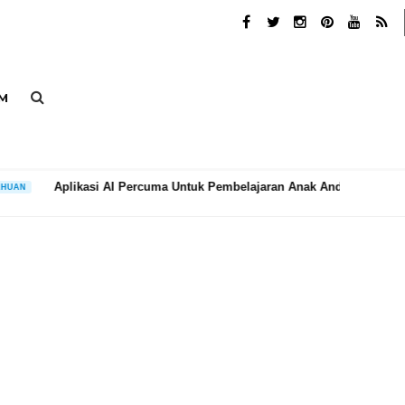
M
uma Untuk Pembelajaran Anak Anda
Cara Me
PENGETAHUAN