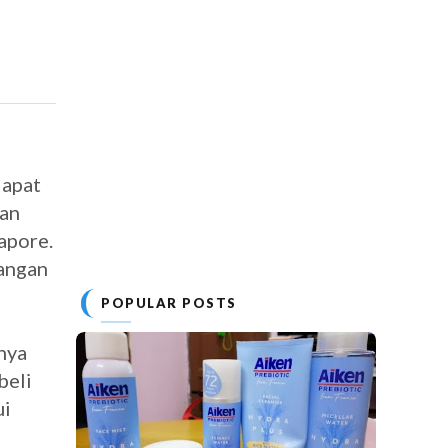
dapat
ian
apore.
langan
POPULAR POSTS
nya
beli
ui