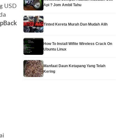
ng USD
Api ? Jom Ambil Tahu
ada
pBack
Tinted Kereta Murah Dan Mudah Alih
How To Install Wifite Wireless Crack On
Ubuntu Linux
Manfaat Daun Ketapang Yang Telah
Kering
ai