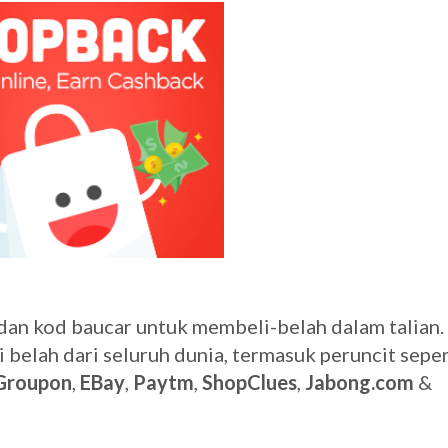
n kod baucar untuk membeli-belah dalam talian. I
elah dari seluruh dunia, termasuk peruncit seper
Groupon
,
EBay
,
Paytm
,
ShopClues
,
Jabong.com
&