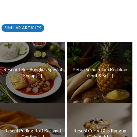
SIMILAR ARTICLES
Resepi Telur Bungkus Spesial
Petua Semula Jadi Redakan
Sedap [...]
Gout & Se[...]
Resepi Puding Roti Karamel
Resepi Cucur Bilis Rangup
Confirm [...]
(Cekodok [...]