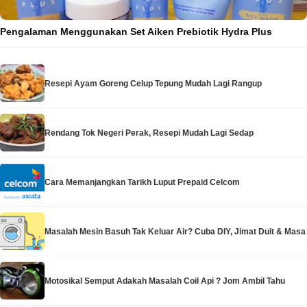
Pengalaman Menggunakan Set Aiken Prebiotik Hydra Plus
Resepi Ayam Goreng Celup Tepung Mudah Lagi Rangup
Rendang Tok Negeri Perak, Resepi Mudah Lagi Sedap
Cara Memanjangkan Tarikh Luput Prepaid Celcom
Masalah Mesin Basuh Tak Keluar Air? Cuba DIY, Jimat Duit & Masa
Motosikal Semput Adakah Masalah Coil Api ? Jom Ambil Tahu